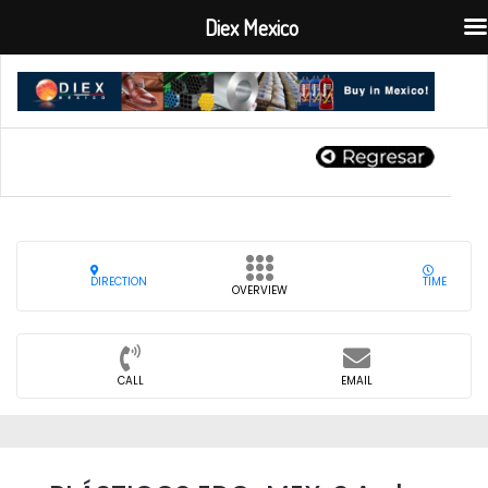
Diex Mexico
DIRECTION
TIME
OVERVIEW
CALL
EMAIL