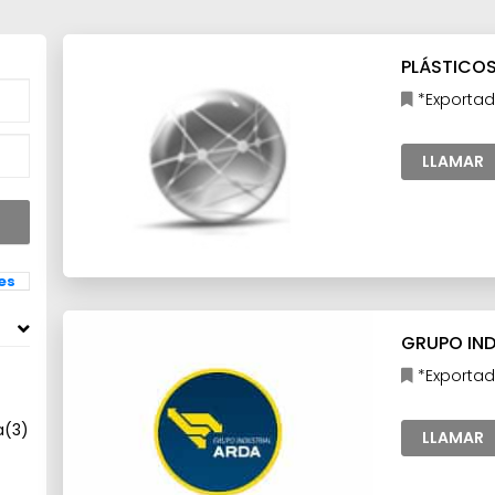
PLÁSTICOS 
*Exportad
Industria
LLAMAR
les
GRUPO INDU
*Exportado
Electrónico
Industria,Ma
a
(3)
LLAMAR