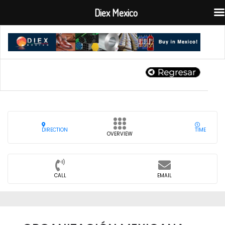
Diex Mexico
DIRECTION
TIME
OVERVIEW
CALL
EMAIL