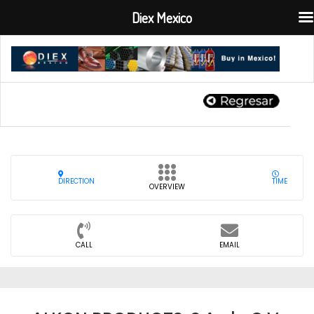
Diex Mexico
DIRECTION
TIME
OVERVIEW
CALL
EMAIL