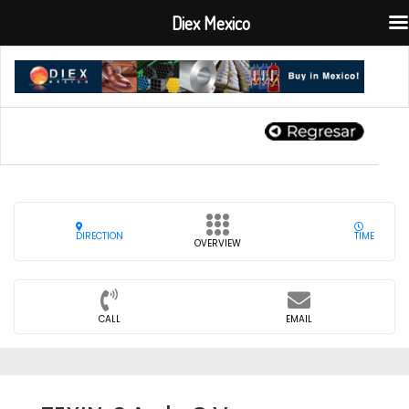
Diex Mexico
DIRECTION
TIME
OVERVIEW
CALL
EMAIL