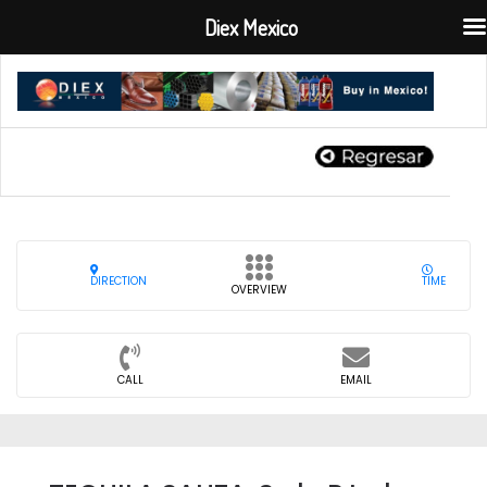
Diex Mexico
DIRECTION
TIME
OVERVIEW
CALL
EMAIL