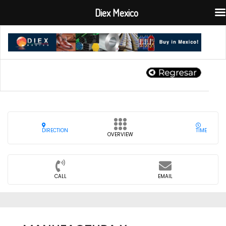
Diex Mexico
DIRECTION
TIME
OVERVIEW
CALL
EMAIL