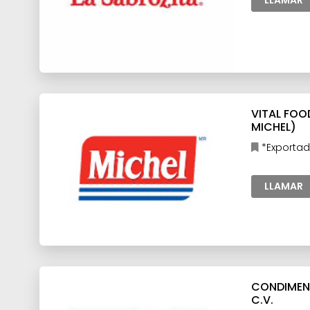
LLAMAR
VITAL FOOD
MICHEL)
*Exportad
procesados,
LLAMAR
CONDIMENT
C.V.