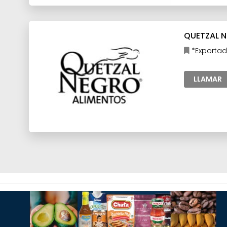
QUETZAL N
*Exportad
procesados
prima para 
LLAMAR