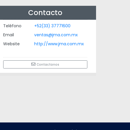
Contacto
Teléfono
+52(33) 37771600
Email
ventas@jma.com.mx
Website
http://www.jma.com.mx
Contactanos