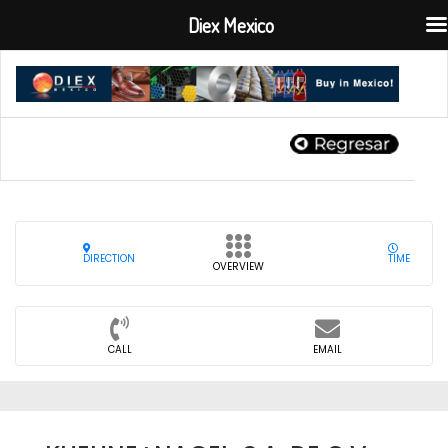
Diex Mexico
DIRECTION
TIME
OVERVIEW
CALL
EMAIL