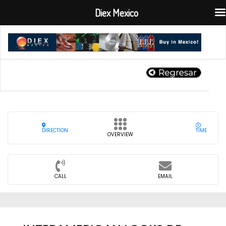
Diex Mexico
DIRECTION
TIME
OVERVIEW
CALL
EMAIL