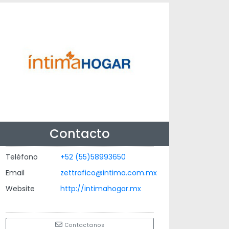
Contacto
Teléfono
+52 (55)58993650
Email
zettrafico@intima.com.mx
Website
http://intimahogar.mx
Contactanos