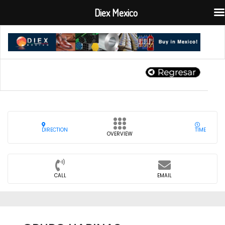
Diex Mexico
DIRECTION
TIME
OVERVIEW
CALL
EMAIL