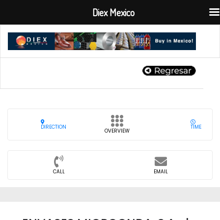
Diex Mexico
DIRECTION
TIME
OVERVIEW
CALL
EMAIL