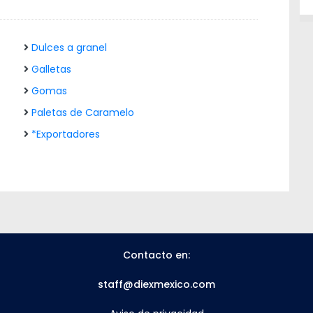
Dulces a granel
Galletas
Gomas
Paletas de Caramelo
*Exportadores
Contacto en:
staff@diexmexico.com