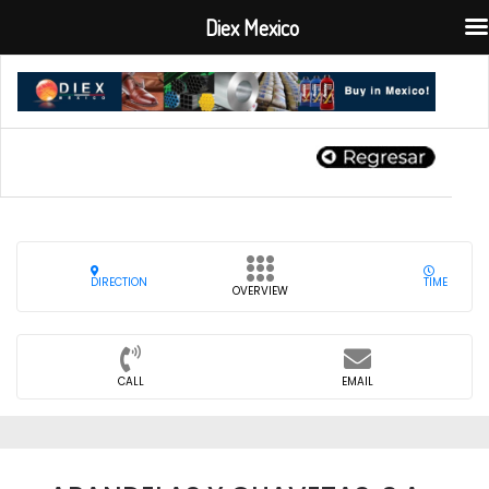
Diex Mexico
DIRECTION
TIME
OVERVIEW
CALL
EMAIL