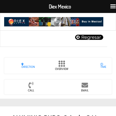
Diex Mexico
DIRECTION
TIME
OVERVIEW
CALL
EMAIL