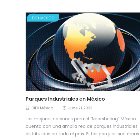
DIEX MÉXICO
Parques Industriales en México
DIEX México
June 21, 2023
Las mejores opciones para el “Nearshoring” México
cuenta con una amplia red de parques industriales
distribuidos en todo el país. Estos parques son áreas..