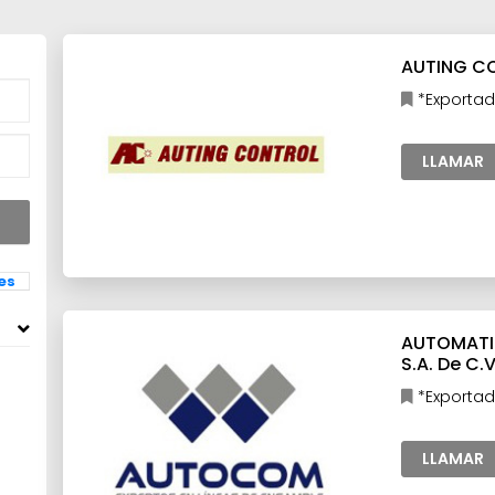
AUTING CO
*Exportad
eléctrico,Ma
LLAMAR
les
AUTOMATI
S.A. De C.V
*Exportad
LLAMAR