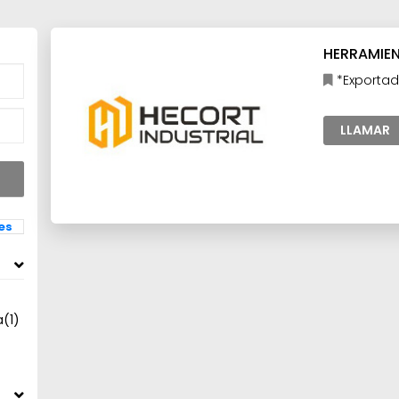
HERRAMIEN
*Exportad
Industria
LLAMAR
les
a
(1)