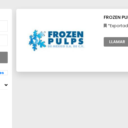
FROZEN PUL
*Exportad
procesados,
LLAMAR
les