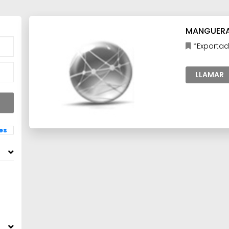
MANGUERAS
*Exportad
Industria
LLAMAR
les