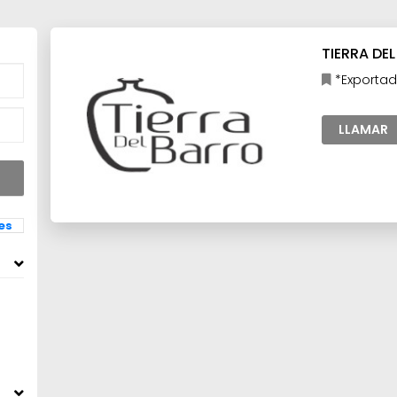
TIERRA DE
*Exportado
LLAMAR
les