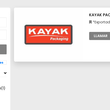
KAYAK PAC
*Exportad
Industria,M
Industria,Ma
LLAMAR
les
a
(1)