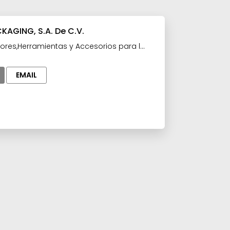
KAGING, S.A. De C.V.
ores,Herramientas y Accesorios para la
aquinaria y Equipo para la
teria prima para la Industria
EMAIL