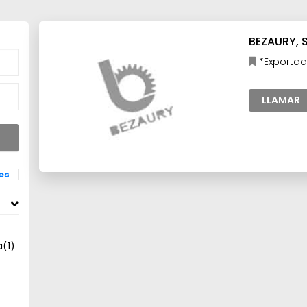
BEZAURY, S
*Exportad
Industria,M
LLAMAR
les
a
(1)