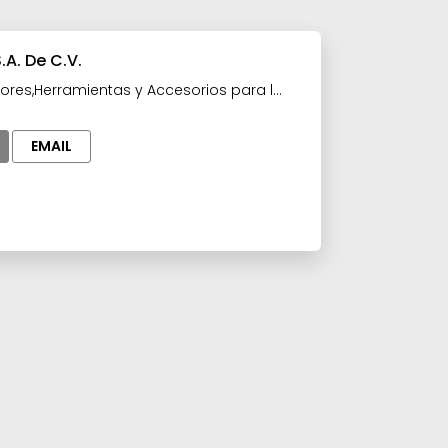
.A. De C.V.
ores,Herramientas y Accesorios para la
anufacturas y Maquilas
EMAIL