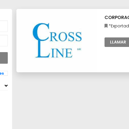
CORPORACI
*Exportado
Construcció
LLAMAR
les