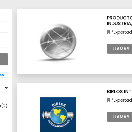
PRODUCTOS
INDUSTRIA,
*Exportad
Industria
LLAMAR
les
BIRLOS INT
*Exportad
a
(2)
Industria,In
LLAMAR