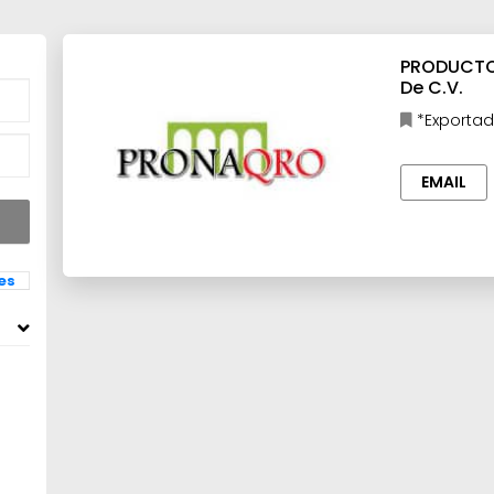
PRODUCTOS
De C.V.
*Exportad
procesados,
EMAIL
les