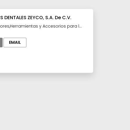
 DENTALES ZEYCO, S.A. De C.V.
ores,Herramientas y Accesorios para la
ndustria Farmaceútica,Manufacturas y
teria prima para la Industria
EMAIL