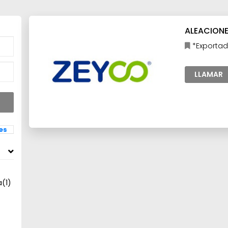
ALEACIONES
*Exportad
Industria,I
Maquilas,Ma
LLAMAR
les
a
(1)