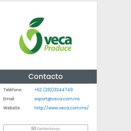
Contacto
Teléfono
+52 (232)3244749
Email
export@veca.com.mx
Website
http://www.veca.com.mx/
Contactanos