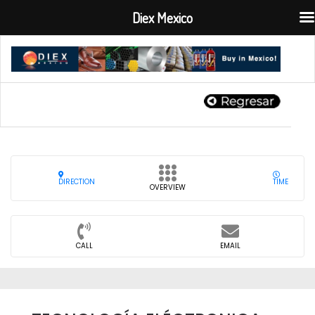
Diex Mexico
DIRECTION
TIME
OVERVIEW
CALL
EMAIL