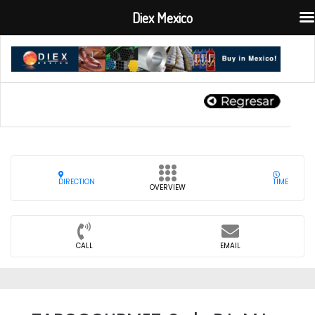
Diex Mexico
DIRECTION
TIME
OVERVIEW
CALL
EMAIL