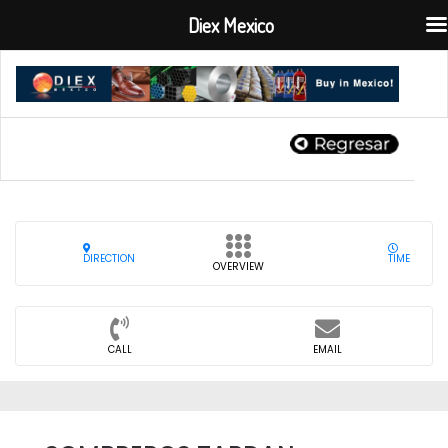
Diex Mexico
DIRECTION
TIME
OVERVIEW
CALL
EMAIL