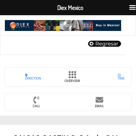
Diex Mexico
DIRECTION
TIME
OVERVIEW
CALL
EMAIL