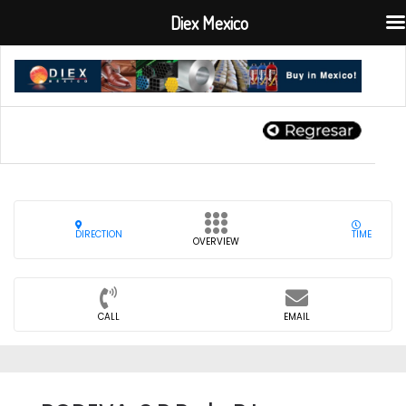
Diex Mexico
DIRECTION
TIME
OVERVIEW
CALL
EMAIL