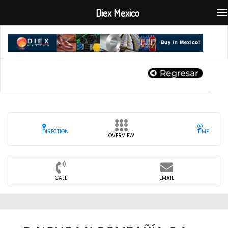
Diex Mexico
DIRECTION
TIME
OVERVIEW
CALL
EMAIL