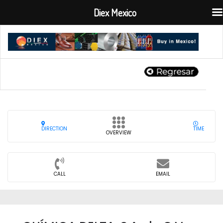
Diex Mexico
DIRECTION
TIME
OVERVIEW
CALL
EMAIL