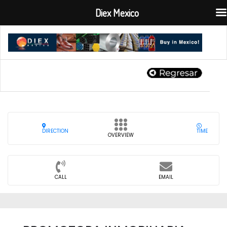
Diex Mexico
DIRECTION
TIME
OVERVIEW
CALL
EMAIL