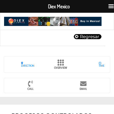
Diex Mexico
DIRECTION
TIME
OVERVIEW
CALL
EMAIL