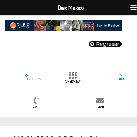
Diex Mexico
DIRECTION
TIME
OVERVIEW
CALL
EMAIL