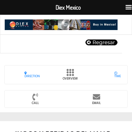
Diex Mexico
DIRECTION
TIME
OVERVIEW
CALL
EMAIL