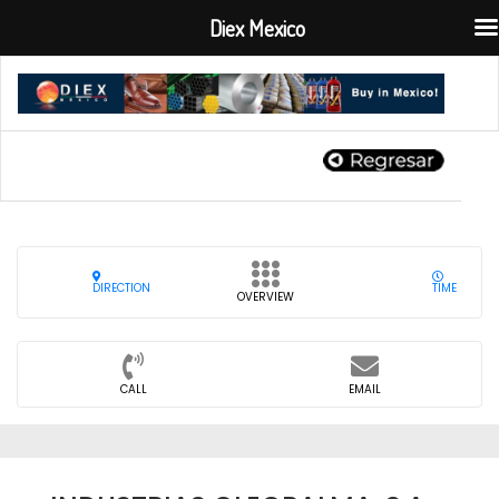
Diex Mexico
DIRECTION
TIME
OVERVIEW
CALL
EMAIL