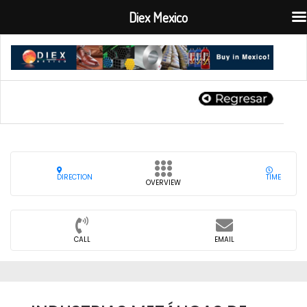
Diex Mexico
DIRECTION
TIME
OVERVIEW
CALL
EMAIL