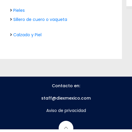
Pieles
Sillero de cuero o vaqueta
Calzado y Piel
Contacto en:
staff@diexmexico.com
Aviso de privacidad