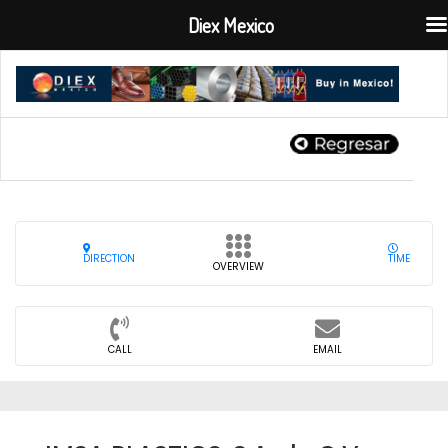
Diex Mexico
DIRECTION
TIME
OVERVIEW
CALL
EMAIL