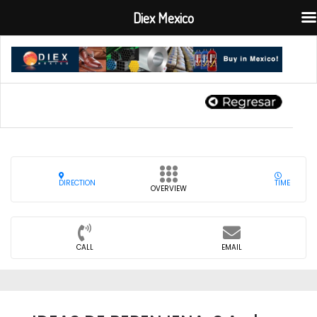
Diex Mexico
DIRECTION
TIME
OVERVIEW
CALL
EMAIL