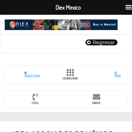
Diex Mexico
DIRECTION
TIME
OVERVIEW
CALL
EMAIL