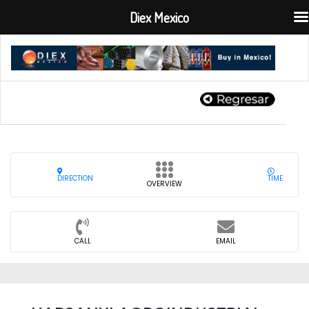
Diex Mexico
DIRECTION
TIME
OVERVIEW
CALL
EMAIL