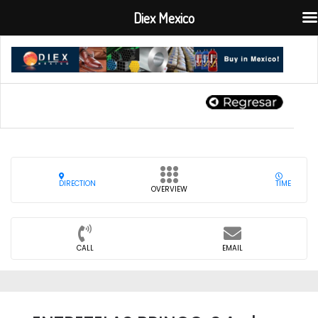
Diex Mexico
DIRECTION
TIME
OVERVIEW
CALL
EMAIL