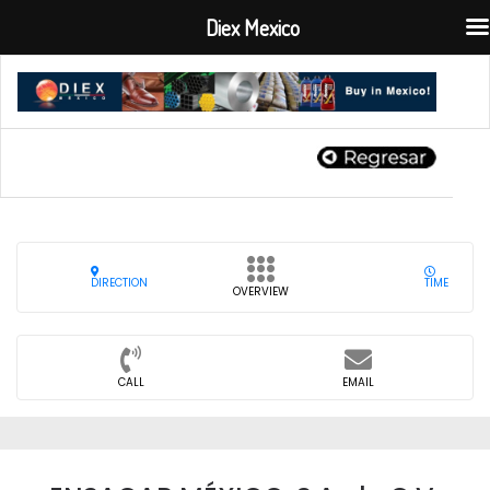
Diex Mexico
DIRECTION
TIME
OVERVIEW
CALL
EMAIL